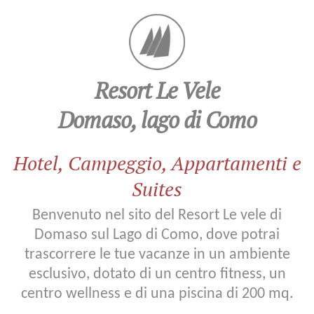
Villa
Carolina
Resort Le Vele
Suite
Domaso, lago di Como
e
Appartamenti
Hotel, Campeggio, Appartamenti e
Suites
Servizi
Benvenuto nel sito del Resort Le vele di
Domaso sul Lago di Como, dove potrai
Il
trascorrere le tue vacanze in un ambiente
lago
esclusivo, dotato di un centro fitness, un
di
centro wellness e di una piscina di 200 mq.
Como