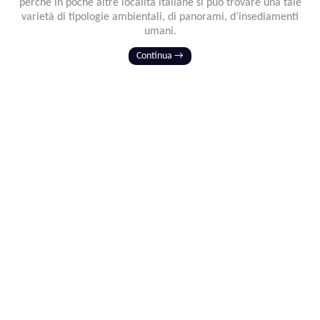
perché in poche altre località italiane si può trovare una tale
varietà di tipologie ambientali, di panorami, d’insediamenti
umani.
Continua →