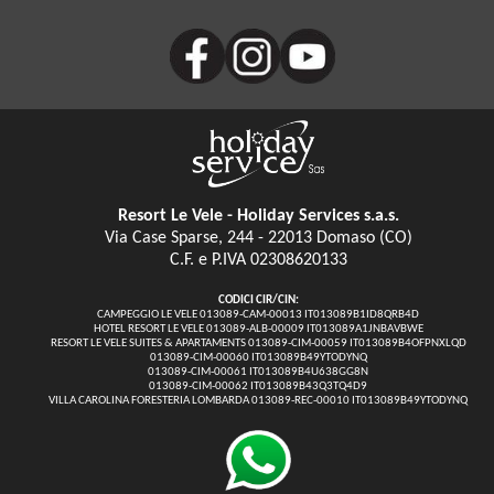
Resort Le Vele - Holiday Services s.a.s.
Via Case Sparse, 244 - 22013 Domaso (CO)
C.F. e P.IVA 02308620133
CODICI CIR/CIN:
CAMPEGGIO LE VELE 013089-CAM-00013 IT013089B1ID8QRB4D
HOTEL RESORT LE VELE 013089-ALB-00009 IT013089A1JNBAVBWE
RESORT LE VELE SUITES & APARTAMENTS 013089-CIM-00059 IT013089B4OFPNXLQD
013089-CIM-00060 IT013089B49YTODYNQ
013089-CIM-00061 IT013089B4U638GG8N
013089-CIM-00062 IT013089B43Q3TQ4D9
VILLA CAROLINA FORESTERIA LOMBARDA 013089-REC-00010 IT013089B49YTODYNQ