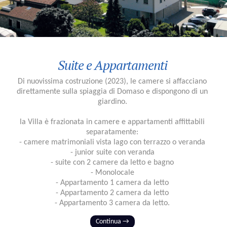
Suite e Appartamenti
Di nuovissima costruzione (2023), le camere si affacciano
direttamente sulla spiaggia di Domaso e dispongono di un
giardino.
la Villa è frazionata in camere e appartamenti affittabili
separatamente:
- camere matrimoniali vista lago con terrazzo o veranda
- junior suite con veranda
- suite con 2 camere da letto e bagno
- Monolocale
- Appartamento 1 camera da letto
- Appartamento 2 camera da letto
- Appartamento 3 camera da letto.
Continua →